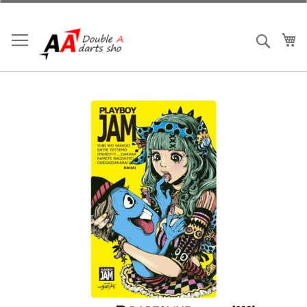
跳
到
內
我
搜索
容
Skip
to
the
end
of
the
images
gallery