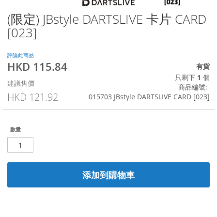
(限定) JBstyle DARTSLIVE 卡片 CARD
Skip
to
[023]
the
beginning
of
評論此商品
HKD 115.84
the
特
有貨
images
殊
只剩下
1
個
建議售價
gallery
價
商品編號
格
HKD 121.92
015703 JBstyle DARTSLIVE CARD [023]
數量
添加到購物車