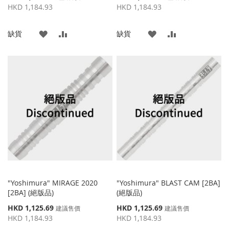
殊
殊
HKD 1,184.93
HKD 1,184.93
價
價
格
格
添
添
添
添
缺貨
缺貨
加
加
加
加
到
並
到
並
收
比
收
比
藏
較
藏
較
夾
夾
"Yoshimura" MIRAGE 2020
"Yoshimura" BLAST CAM [2BA]
[2BA] (絕版品)
(絕版品)
特
特
HKD 1,125.69
HKD 1,125.69
建議售價
建議售價
殊
殊
HKD 1,184.93
HKD 1,184.93
價
價