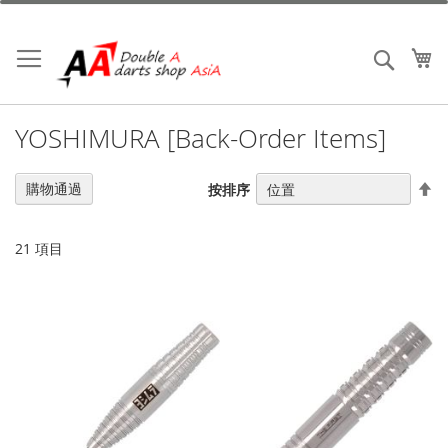
跳
到
內
我
搜索
容
YOSHIMURA [Back-Order Items]
設
購物通過
按排序
置
降
序
21
項目