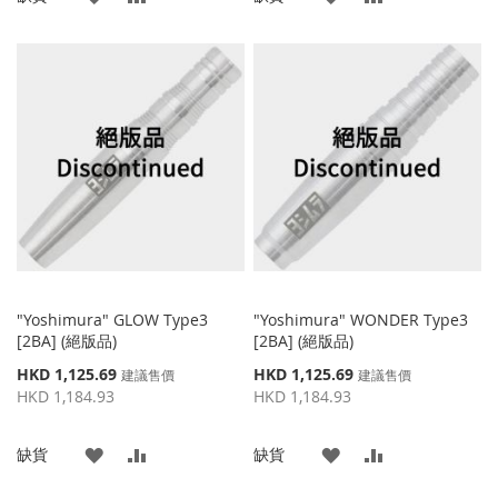
加
加
加
加
到
並
到
並
收
比
收
比
藏
較
藏
較
夾
夾
"Yoshimura" GLOW Type3
"Yoshimura" WONDER Type3
[2BA] (絕版品)
[2BA] (絕版品)
特
特
HKD 1,125.69
HKD 1,125.69
建議售價
建議售價
殊
殊
HKD 1,184.93
HKD 1,184.93
價
價
格
格
添
添
添
添
缺貨
缺貨
加
加
加
加