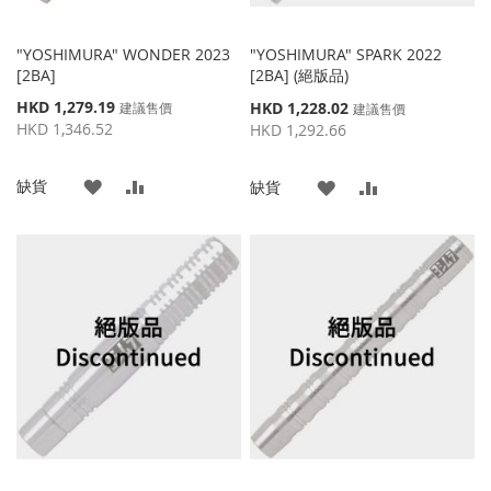
"YOSHIMURA" WONDER 2023
"YOSHIMURA" SPARK 2022
[2BA]
[2BA] (絕版品)
特
HKD 1,279.19
特
HKD 1,228.02
建議售價
建議售價
殊
殊
HKD 1,346.52
HKD 1,292.66
價
價
格
格
添
添
缺貨
添
添
缺貨
加
加
加
加
到
並
到
並
收
比
收
比
藏
較
藏
較
夾
夾