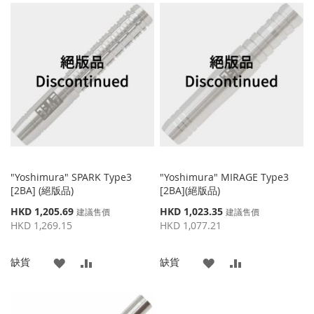
到
並
到
並
收
比
收
比
藏
較
藏
較
夾
夾
"Yoshimura" SPARK Type3
"Yoshimura" MIRAGE Type3
[2BA] (絕版品)
[2BA](絕版品)
特
特
HKD 1,205.69
HKD 1,023.35
建議售價
建議售價
殊
殊
HKD 1,269.15
HKD 1,077.21
價
價
格
格
添
添
添
添
缺貨
缺貨
加
加
加
加
到
並
到
並