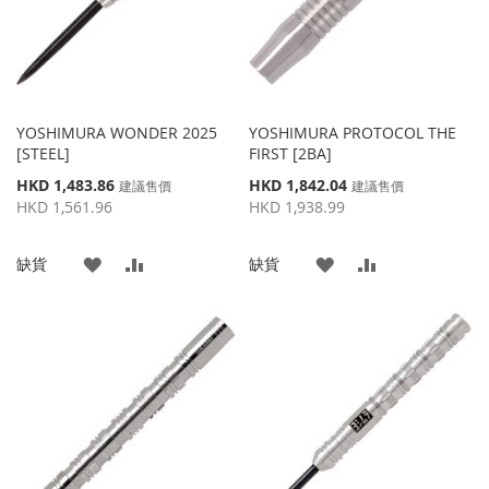
YOSHIMURA WONDER 2025
YOSHIMURA PROTOCOL THE
[STEEL]
FIRST [2BA]
特
特
HKD 1,483.86
HKD 1,842.04
建議售價
建議售價
殊
殊
HKD 1,561.96
HKD 1,938.99
價
價
格
格
添
添
添
添
缺貨
缺貨
加
加
加
加
到
並
到
並
收
比
收
比
藏
較
藏
較
夾
夾