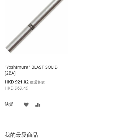
收
比
收
比
藏
較
藏
較
夾
夾
"Yoshimura" BLAST SOLID
[2BA]
特
HKD 921.02
建議售價
殊
HKD 969.49
價
格
添
添
缺貨
加
加
到
並
我的最愛商品
收
比