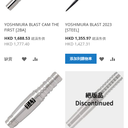
YOSHIMURA BLAST CAM THE
YOSHIMURA BLAST 2023
FIRST [2BA]
[STEEL]
特
特
HKD 1,688.53
HKD 1,355.97
建議售價
建議售價
殊
殊
HKD 1,777.40
HKD 1,427.31
價
價
格
格
添
添
添
添
缺貨
添加到購物車
加
加
加
加
到
並
到
並
收
比
收
比
藏
較
藏
較
夾
夾