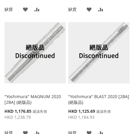
格
格
添
添
添
添
缺貨
缺貨
加
加
加
加
到
並
到
並
收
比
收
比
藏
較
藏
較
夾
夾
"Yoshimura" MAGNUM 2020
"Yoshimura" BLAST 2020 [2BA]
[2BA] (絕版品)
(絕版品)
特
特
HKD 1,176.85
HKD 1,125.69
建議售價
建議售價
殊
殊
HKD 1,238.79
HKD 1,184.93
價
價
格
格
添
添
添
添
缺貨
缺貨