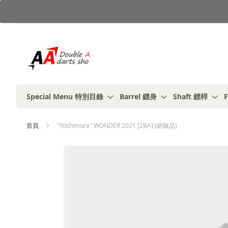
跳
到
內
容
Special Menu 特別目錄
Barrel 鏢身
Shaft 鏢桿
F
首頁
"Yoshimura" WONDER 2021 [2BA] (絕版品)
Skip
to
the
end
of
the
images
gallery