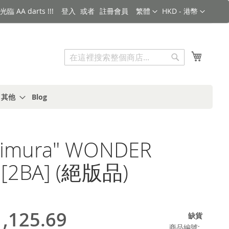
語言
金額
臨 AA darts !!!
登入
註冊會員
繁體
HKD - 港幣
搜索
我的購
搜
索
s 其他
Blog
himura" WONDER
 [2BA] (絕版品)
,125.69
缺貨
商品編號