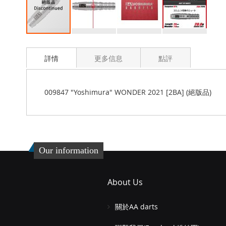
Skip
to
詳情
更多信息
點評
the
beginning
of
the
009847 "Yoshimura" WONDER 2021 [2BA] (絕版品)
images
gallery
Our information
About Us
關於AA darts