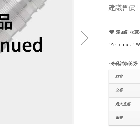
殊
建議售價
H
價
格
添加到收藏
"Yoshimura" 
-商品詳細說明-
材質
全長
最大直徑
重量