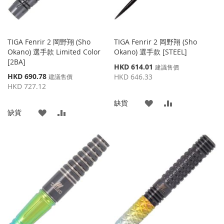
TIGA Fenrir 2 岡野翔 (Sho
TIGA Fenrir 2 岡野翔 (Sho
Okano) 選手款 Limited Color
Okano) 選手款 [STEEL]
[2BA]
特
HKD 614.01
建議售價
殊
特
HKD 690.78
HKD 646.33
建議售價
價
殊
HKD 727.12
格
價
添
添
缺貨
格
添
添
缺貨
加
加
加
加
到
並
到
並
收
比
收
比
藏
較
藏
較
夾
夾