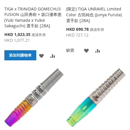
TIGA x TRiNiDAD GOMECHU3
(限定) TIGA UNRAVEL Limited
FUSION 山田勇樹 × 坂口優希惠
Color 古田純也 (Junya Furuta)
(Yuki Yamada x Yukie
選手款 [2BA]
Sakaguchi) 選手款 [2BA]
特
HKD 690.78
建議售價
特
殊
HKD 1,023.35
建議售價
HKD 727.12
殊
價
HKD 1,077.21
價
格
格
添
添
缺貨
添
添
添加到購物車
加
加
加
加
到
並
到
並
收
比
收
比
藏
較
藏
較
夾
夾