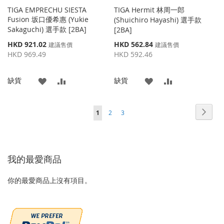
TIGA EMPRECHU SIESTA
TIGA Hermit 林周一郎
Fusion 坂口優希惠 (Yukie
(Shuichiro Hayashi) 選手款
Sakaguchi) 選手款 [2BA]
[2BA]
特
特
HKD 921.02
HKD 562.84
建議售價
建議售價
殊
殊
HKD 969.49
HKD 592.46
價
價
格
格
添
添
添
添
缺貨
缺貨
加
加
加
加
頁面
頁面
頁面
頁面
您當前正在閱讀頁
下
1
2
3
到
並
到
並
一
收
比
收
比
個
藏
較
藏
較
我的最愛商品
夾
夾
你的最愛商品上沒有項目。