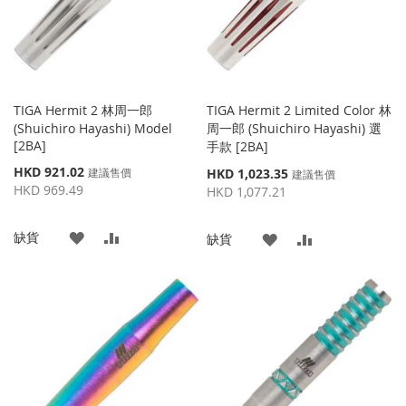
TIGA Hermit 2 林周一郎
TIGA Hermit 2 Limited Color 林
(Shuichiro Hayashi) Model
周一郎 (Shuichiro Hayashi) 選
[2BA]
手款 [2BA]
特
HKD 921.02
特
建議售價
HKD 1,023.35
建議售價
殊
殊
HKD 969.49
HKD 1,077.21
價
價
格
格
添
添
缺貨
添
添
缺貨
加
加
加
加
到
並
到
並
收
比
收
比
藏
較
藏
較
夾
夾