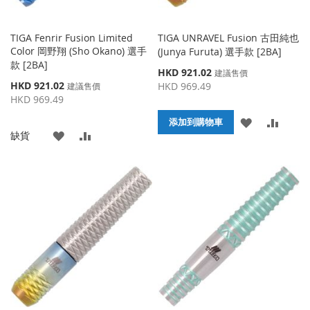
TIGA Fenrir Fusion Limited
TIGA UNRAVEL Fusion 古田純也
Color 岡野翔 (Sho Okano) 選手
(Junya Furuta) 選手款 [2BA]
款 [2BA]
特
HKD 921.02
建議售價
殊
特
HKD 921.02
HKD 969.49
建議售價
價
殊
HKD 969.49
格
價
添
添
格
添加到購物車
添
添
缺貨
加
加
加
加
到
並
到
並
收
比
收
比
藏
較
藏
較
夾
夾