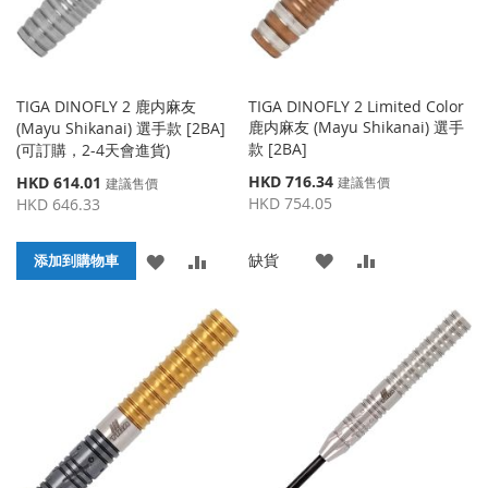
TIGA DINOFLY 2 鹿内麻友
TIGA DINOFLY 2 Limited Color
鹿内麻友 (Mayu Shikanai) 選手
(Mayu Shikanai) 選手款 [2BA]
款 [2BA]
(可訂購，2-4天會進貨)
特
特
HKD 716.34
HKD 614.01
建議售價
建議售價
殊
殊
HKD 754.05
HKD 646.33
價
價
格
格
添
添
缺貨
添
添
添加到購物車
加
加
加
加
到
並
到
並
收
比
收
比
藏
較
藏
較
夾
夾