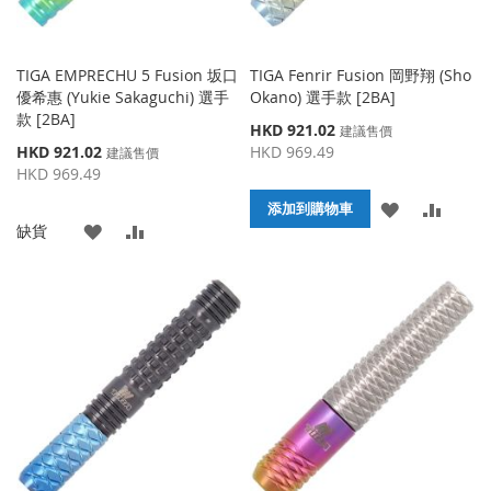
TIGA EMPRECHU 5 Fusion 坂口
TIGA Fenrir Fusion 岡野翔 (Sho
優希惠 (Yukie Sakaguchi) 選手
Okano) 選手款 [2BA]
款 [2BA]
特
HKD 921.02
建議售價
殊
特
HKD 921.02
HKD 969.49
建議售價
價
殊
HKD 969.49
格
價
添
添
添加到購物車
格
添
添
缺貨
加
加
加
加
到
並
到
並
收
比
收
比
藏
較
藏
較
夾
夾