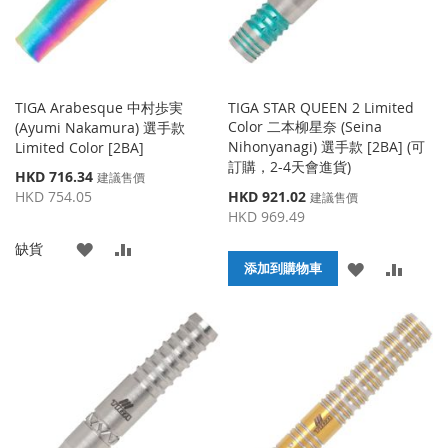
TIGA Arabesque 中村歩実
TIGA STAR QUEEN 2 Limited
Color 二本柳星奈 (Seina
(Ayumi Nakamura) 選手款
Nihonyanagi) 選手款 [2BA] (可
Limited Color [2BA]
訂購，2-4天會進貨)
特
HKD 716.34
建議售價
殊
特
HKD 754.05
HKD 921.02
建議售價
價
殊
HKD 969.49
格
價
添
添
缺貨
格
添
添
添加到購物車
加
加
加
加
到
並
到
並
收
比
收
比
藏
較
藏
較
夾
夾