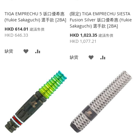
TIGA EMPRECHU 5 坂口優希惠
(限定) TIGA EMPRECHU SIESTA
(Yukie Sakaguchi) 選手款 [2BA]
Fusion Silver 坂口優希惠 (Yukie
Sakaguchi) 選手款 [2BA]
特
HKD 614.01
建議售價
殊
特
HKD 646.33
HKD 1,023.35
建議售價
價
殊
HKD 1,077.21
格
價
添
添
缺貨
格
添
添
缺貨
加
加
加
加
到
並
到
並
收
比
收
比
藏
較
藏
較
夾
夾