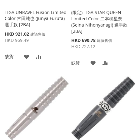
TIGA UNRAVEL Fusion Limited
(限定) TIGA STAR QUEEN
Color 古田純也 (Junya Furuta)
Limited Color 二本柳星奈
選手款 [2BA]
(Seina Nihonyanagi) 選手款
[2BA]
特
HKD 921.02
建議售價
殊
特
HKD 969.49
HKD 690.78
建議售價
價
殊
HKD 727.12
格
價
添
添
缺貨
格
添
添
缺貨
加
加
加
加
到
並
到
並
收
比
收
比
藏
較
藏
較
夾
夾