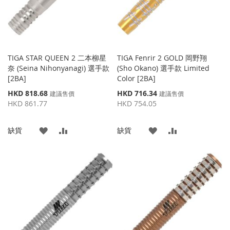
TIGA STAR QUEEN 2 二本柳星
TIGA Fenrir 2 GOLD 岡野翔
奈 (Seina Nihonyanagi) 選手款
(Sho Okano) 選手款 Limited
[2BA]
Color [2BA]
特
特
HKD 818.68
HKD 716.34
建議售價
建議售價
殊
殊
HKD 861.77
HKD 754.05
價
價
格
格
添
添
添
添
缺貨
缺貨
加
加
加
加
到
並
到
並
收
比
收
比
藏
較
藏
較
夾
夾