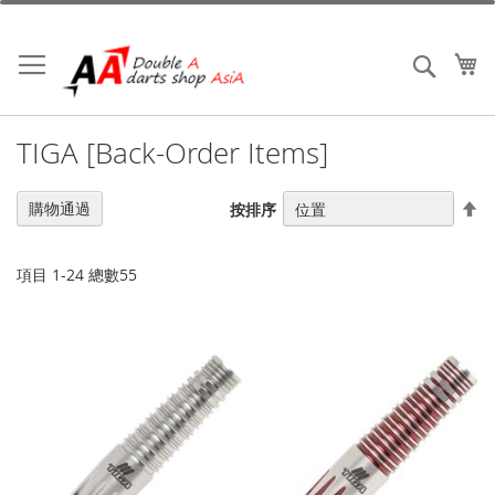
跳
到
內
我
搜索
容
TIGA [Back-Order Items]
設
購物通過
按排序
置
降
序
項目
1
-
24
總數
55