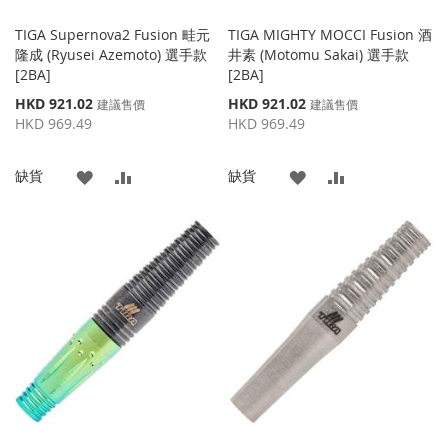
TIGA Supernova2 Fusion 畦元
TIGA MIGHTY MOCCI Fusion 酒
隆成 (Ryusei Azemoto) 選手款
井素 (Motomu Sakai) 選手款
[2BA]
[2BA]
特
特
HKD 921.02
HKD 921.02
建議售價
建議售價
殊
殊
HKD 969.49
HKD 969.49
價
價
格
格
添
添
添
添
缺貨
缺貨
加
加
加
加
到
並
到
並
收
比
收
比
藏
較
藏
較
夾
夾