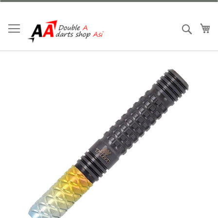
跳
到
內
我
搜索
容
Skip
to
the
end
of
the
images
gallery