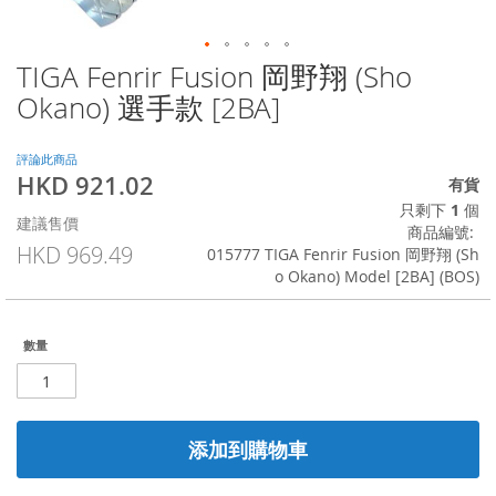
TIGA Fenrir Fusion 岡野翔 (Sho
Skip
to
Okano) 選手款 [2BA]
the
beginning
of
評論此商品
HKD 921.02
the
特
有貨
images
殊
只剩下
1
個
建議售價
gallery
價
商品編號
格
HKD 969.49
015777 TIGA Fenrir Fusion 岡野翔 (Sh
o Okano) Model [2BA] (BOS)
數量
添加到購物車