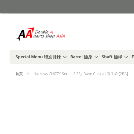
跳
到
內
容
Special Menu 特別目錄
Barrel 鏢身
Shaft 鏢桿
F
首頁
Harrows CHIZZY Series 2 22g Dave Chisnall 選手款 [2BA]
Skip
to
the
end
of
the
images
gallery