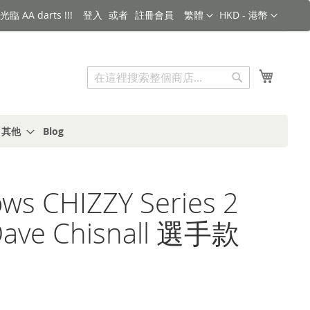
語言
金額
臨 AA darts !!!
登入
註冊會員
繁體
HKD - 港幣
搜索
我的購
搜
索
s 其他
Blog
ws CHIZZY Series 2
Dave Chisnall 選手款