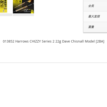
全長
最大直徑
重量
013852 Harrows CHIZZY Series 2 22g Dave Chisnall Model [2BA]