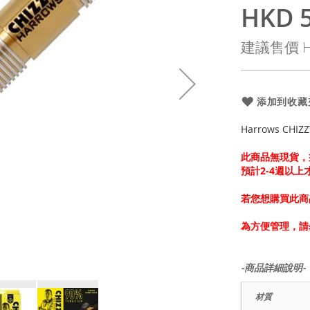
HKD 5
特
殊
建議售價
H
價
格
添加到收藏
Harrows CHIZZ
此商品無現貨，
預計2-4週以
若您想購買此商
為方便管理，請
-商品詳細說明-
材質