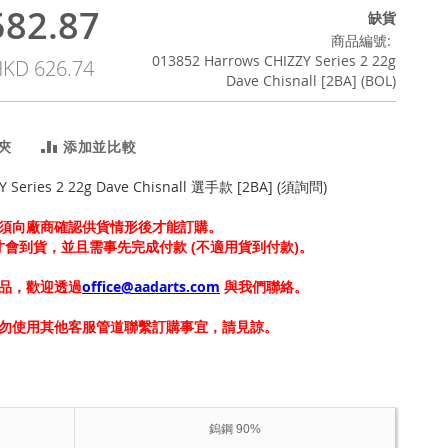
82.87
缺貨
商品編號
013852 Harrows CHIZZY Series 2 22g
KD 626.74
Dave Chisnall [2BA] (BOL)
夾
添加並比較
Y Series 2 22g Dave Chisnall 選手款 [2BA] (須詢問)
須向廠商確認供貨情形後才能訂購。
上才會到貨，並且需事先完成付款 (不適用貨到付款)。
品，歡迎透過
office@aadarts.com
與我們聯絡。
勿使用其他客服管道聯繫訂購事宜，請見諒。
鎢鋼 90%