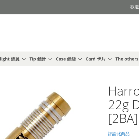
歡迎光
light 鏢翼
Tip 鏢針
Case 鏢袋
Card 卡片
The other
Harro
22g 
[2BA]
評論此商品