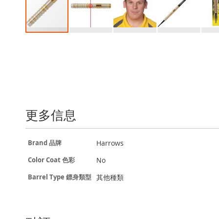
Skip
to
the
beginning
of
the
images
gallery
更多信息
更
Harrows
Brand 品牌
多
信
No
Color Coat 色彩
息
其他種類
Barrel Type 鏢身類型