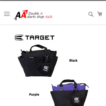
跳
到
內
我
搜索
容
Skip
to
the
end
of
the
images
gallery