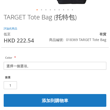
TARGET Tote Bag (托特包)
Skip
to
the
評論此商品
beginning
低至
有貨
of
HKD 222.54
商品編號
018369 TARGET Tote Bag
the
images
gallery
Color
數量
添加到購物車