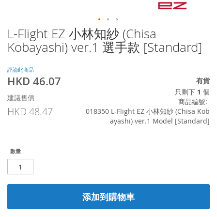
L-Flight EZ 小林知紗 (Chisa
Skip
to
Kobayashi) ver.1 選手款 [Standard]
the
beginning
of
評論此商品
HKD 46.07
the
特
有貨
images
殊
只剩下
1
個
建議售價
gallery
價
商品編號
格
HKD 48.47
018350 L-Flight EZ 小林知紗 (Chisa Kob
ayashi) ver.1 Model [Standard]
數量
添加到購物車