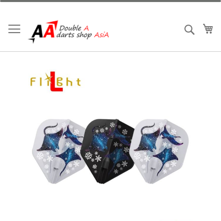
跳
到
內
我
搜索
容
Skip
to
the
end
of
the
images
gallery