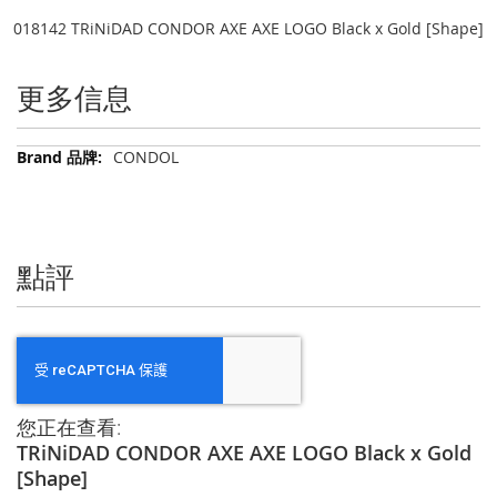
018142 TRiNiDAD CONDOR AXE AXE LOGO Black x Gold [Shape]
更多信息
更
CONDOL
多
信
息
點評
您正在查看:
TRiNiDAD CONDOR AXE AXE LOGO Black x Gold
[Shape]