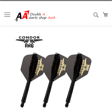
跳
到
內
我
搜索
容
Skip
to
the
end
of
the
images
gallery