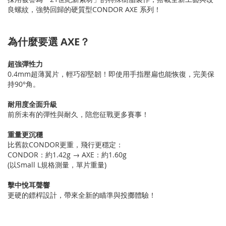
良螺紋，強勢回歸的硬質型CONDOR AXE 系列！
為什麼要選 AXE？
超強彈性力
0.4mm超薄翼片，輕巧卻堅韌！即使用手指壓扁也能恢復，完美保
持90°角。
耐用度全面升級
前所未有的彈性與耐久，陪您征戰更多賽事！
重量更沉穩
比舊款CONDOR更重，飛行更穩定：
CONDOR：約1.42g → AXE：約1.60g
(以Small L規格測量，單片重量)
擊中悅耳聲響
更硬的鏢桿設計，帶來全新的瞄準與投擲體驗！