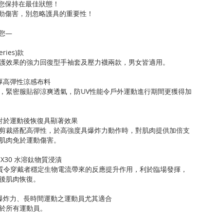
讓您保持在最佳狀態！
運動傷害，別忽略護具的重要性！
給您—
ries)款
護效果的強力回復型手袖套及壓力襪兩款，男女皆適用。
厚高彈性涼感布料
，緊密服貼卻涼爽透氣，防UV性能令戶外運動進行期間更獲得加
對於運動後恢復具顯著效果
剪裁搭配高彈性，於高強度具爆炸力動作時，對肌肉提供加倍支
肌肉免於運動傷害。
n X30 水溶鈦物質浸漬
n 物質令穿戴者穩定生物電流帶來的反應提升作用，利於臨場發揮，
後肌肉恢復。
爆炸力、長時間運動之運動員尤其適合
於所有運動員。