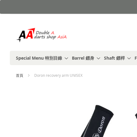
跳
到
內
容
Special Menu 特別目錄
Barrel 鏢身
Shaft 鏢桿
F
首頁
Doron recovery arm UNISEX
Skip
to
the
end
of
the
images
gallery