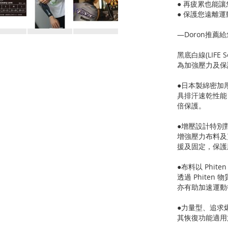
● 再疲累也能
● 保護您遠離
—Doron推薦
黑底白線(LIFE Se
為加強壓力及保
●日本製綿密加
具排汗速乾性能
倍保護。
●增壓設計特別
增強壓力布料及
援及固定，保護
●布料以 Phite
透過 Phite
亦有助加速運動
●力量型、追求
其恢復功能適用