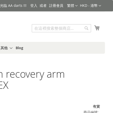
語言
金額
臨 AA darts !!!
登入
註冊會員
繁體
HKD - 港幣
搜索
我的購
搜
索
s 其他
Blog
 recovery arm
EX
有貨
商品編號