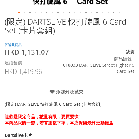
(限定) DARTSLIVE 快打旋風 6 Card
Skip
to
Set (卡片套組)
the
beginning
of
評論此商品
HKD 1,131.07
the
特
缺貨
images
殊
商品編號
建議售價
gallery
價
018033 DARTSLIVE Street Fighter 6
格
HKD 1,419.96
Card Set
添加到收藏夾
(限定) DARTSLIVE 快打旋風 6 Card Set (卡片套組)
這款是限定商品，數量有限，要買要快!
本商品限購一套，若有重複下單，本店保留最終更動權益
Dartslive卡片