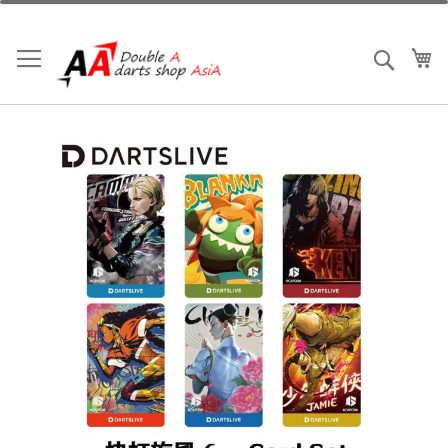
跳
到
內
我
搜索
容
Skip
to
the
end
of
the
images
gallery