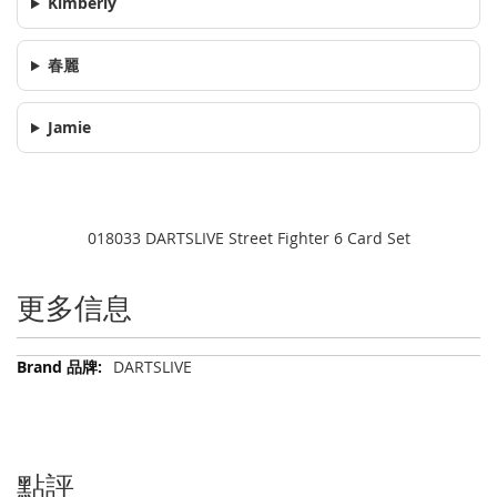
Kimberly
春麗
Jamie
018033 DARTSLIVE Street Fighter 6 Card Set
更多信息
更
DARTSLIVE
多
信
息
點評