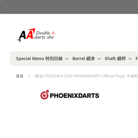
跳
到
內
容
Special Menu 特別目錄
Barrel 鏢身
Shaft 鏢桿
F
首頁
(限定) PHOENicA 2026 PHOENIXDARTS Official Player 大城
Skip
to
the
end
of
the
images
gallery