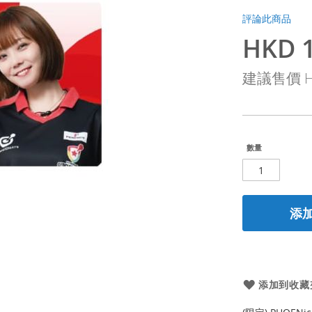
評論此商品
HKD 1
特
殊
建議售價
H
價
格
數量
添
添加到收藏