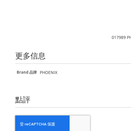
the
beginning
of
the
images
gallery
017989 PH
更多信息
更
PHOENIX
Brand 品牌
多
信
息
點評