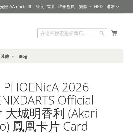
語言
金額
臨 AA darts !!!
登入
註冊會員
繁體
HKD - 港幣
搜索
我的購
搜
索
s 其他
Blog
 PHOENicA 2026
IXDARTS Official
er 大城明香利 (Akari
ro) 鳳凰卡片 Card