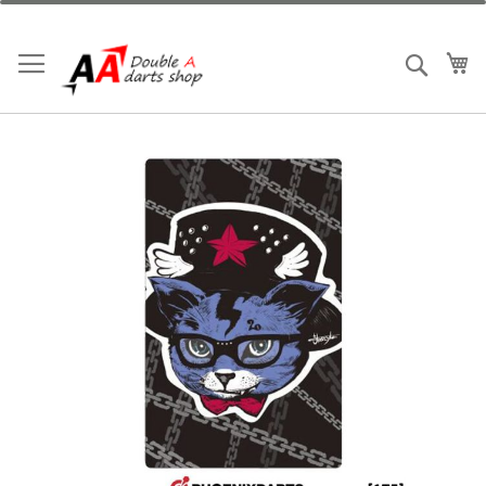
跳
到
內
我
搜索
容
Skip
to
the
end
of
the
images
gallery