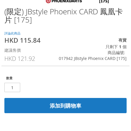
(限定) JBstyle Phoenix CARD 鳳凰卡
Skip
to
片 [175]
the
beginning
of
評論此商品
HKD 115.84
the
特
有貨
images
殊
只剩下
1
個
建議售價
gallery
價
商品編號
格
HKD 121.92
017942 JBstyle Phoenix CARD [175]
數量
添加到購物車