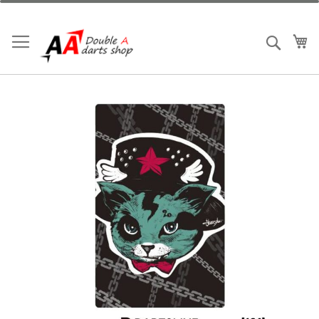
跳
到
內
我
搜索
容
Skip
to
the
end
of
the
images
gallery