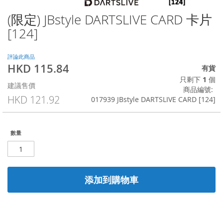
(限定) JBstyle DARTSLIVE CARD 卡片
Skip
to
[124]
the
beginning
of
評論此商品
HKD 115.84
the
特
有貨
images
殊
只剩下
1
個
建議售價
gallery
價
商品編號
格
HKD 121.92
017939 JBstyle DARTSLIVE CARD [124]
數量
添加到購物車