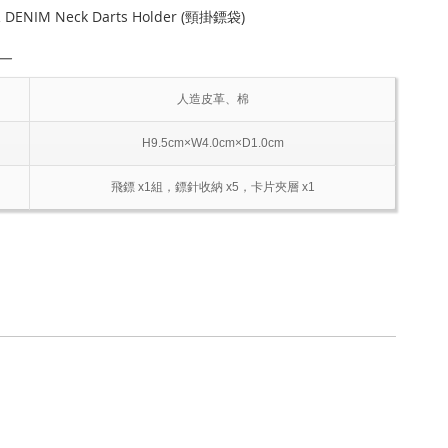
 DENIM Neck Darts Holder (頸掛鏢袋)
―
人造皮革、棉
H9.5cm×W4.0cm×D1.0cm
飛鏢 x1組，鏢針收納 x5，卡片夾層 x1