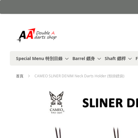
跳
到
內
容
Special Menu 特別目錄
Barrel 鏢身
Shaft 鏢桿
F
首頁
CAMEO SLINER DENIM Neck Darts Holder (頸掛鏢袋)
Skip
to
the
end
of
the
images
gallery