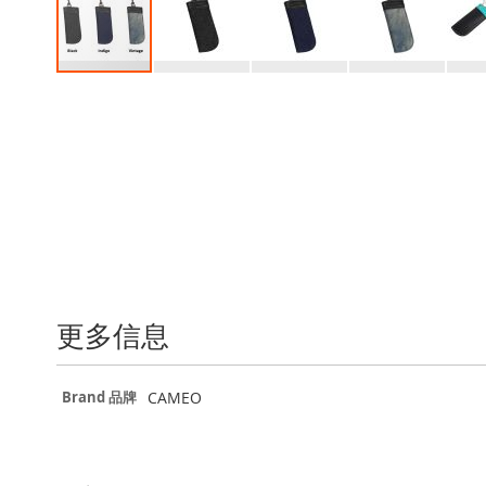
Skip
to
the
beginning
of
the
images
gallery
更多信息
更
CAMEO
Brand 品牌
多
信
息