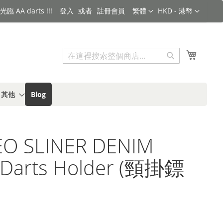
語言
金額
臨 AA darts !!!
登入
註冊會員
繁體
HKD - 港幣
搜索
我的購
搜
索
s 其他
Blog
O SLINER DENIM
 Darts Holder (頸掛鏢