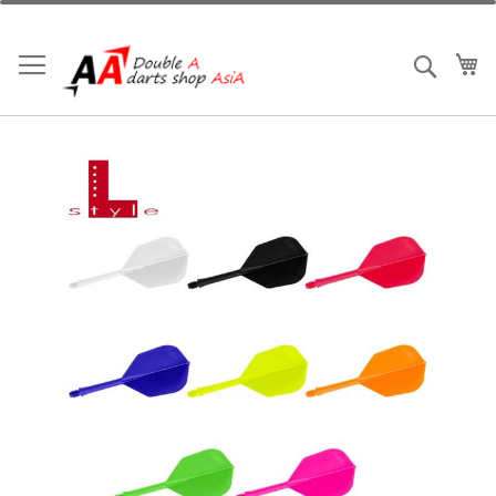
跳
到
內
我
搜索
容
Skip
to
the
end
of
the
images
gallery