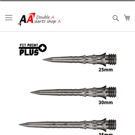
跳
到
內
我
搜索
容
Skip
to
the
end
of
the
images
gallery