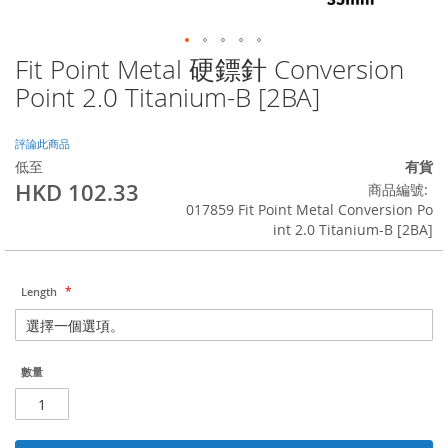
Fit Point Metal 硬鏢針 Conversion
Skip
to
Point 2.0 Titanium-B [2BA]
the
beginning
of
評論此商品
the
低至
有貨
images
HKD 102.33
商品編號
gallery
017859 Fit Point Metal Conversion Po
int 2.0 Titanium-B [2BA]
Length
數量