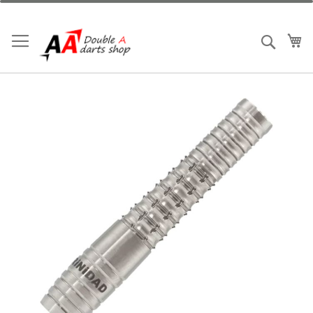
跳
到
內
我
搜索
容
Skip
to
the
end
of
the
images
gallery