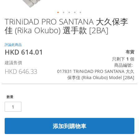
TRiNiDAD PRO SANTANA 大久保李
Skip
to
佳 (Rika Okubo) 選手款 [2BA]
the
beginning
of
評論此商品
HKD 614.01
the
特
有貨
images
殊
只剩下
1
個
建議售價
gallery
價
商品編號
格
HKD 646.33
017831 TRiNiDAD PRO SANTANA 大久
保李佳 (Rika Okubo) Model [2BA]
數量
添加到購物車