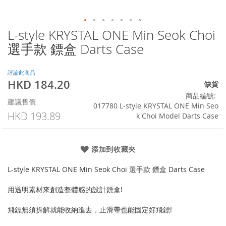
L-style KRYSTAL ONE Min Seok Choi
Skip
to
選手款 鏢盒 Darts Case
the
beginning
of
評論此商品
HKD 184.20
the
特
缺貨
images
殊
商品編號
建議售價
gallery
價
017780 L-style KRYSTAL ONE Min Seo
格
HKD 193.89
k Choi Model Darts Case
添加到收藏夾
L-style KRYSTAL ONE Min Seok Choi 選手款 鏢盒 Darts Case
用透明素材來創造整體感的設計鏢盒!
飛鏢無須拆解就能收納進去，止滑帶也能固定好飛鏢!