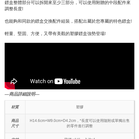
鏢盒整體部分可以拆開來至少三部分，可以使用附贈的中段配件來
調整長度!
也能夠和同款的鏢盒交換配件組裝，搭配出屬於您專屬的特色鏢盒!
輕量、堅固、方便，又帶有美觀的塑膠鏢盒強勢登場!
―商品詳細說明―
材質
塑膠
商品
H14.6cm×W9.0cm×D4.2cm，*長度可以使用隨附或單獨出售
尺寸
的零件進行調整