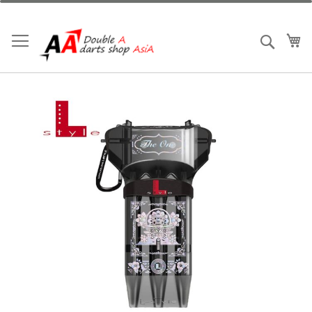
跳
到
內
我
搜索
容
Skip
to
the
end
of
the
images
gallery