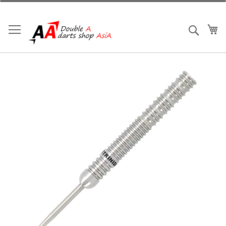
跳
到
內
我
搜索
容
Skip
to
the
end
of
the
images
gallery