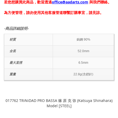
若您想購買此商品，歡迎透過
office@aadarts.com
與我們聯絡。
為方便管理，請勿使用其他客服管道聯繫訂購事宜，請見諒。
-商品詳細說明-
材質
鎢鋼 90%
全長
52.0mm
最大直徑
6.5mm
重量
22.8g(含鏢針)
017762 TRiNiDAD PRO BASSA 篠 原 克 弥 (Katsuya Shinahara)
Model [STEEL]