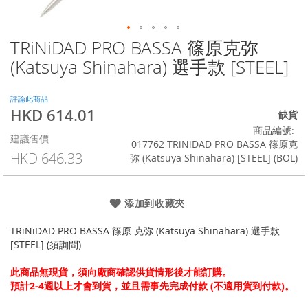
TRiNiDAD PRO BASSA 篠原克弥
Skip
to
(Katsuya Shinahara) 選手款 [STEEL]
the
beginning
of
評論此商品
HKD 614.01
the
特
缺貨
images
殊
商品編號
建議售價
gallery
價
017762 TRiNiDAD PRO BASSA 篠原克
格
HKD 646.33
弥 (Katsuya Shinahara) [STEEL] (BOL)
添加到收藏夾
TRiNiDAD PRO BASSA 篠原 克弥 (Katsuya Shinahara) 選手款
[STEEL] (須詢問)
此商品無現貨，須向廠商確認供貨情形後才能訂購。
預計2-4週以上才會到貨，並且需事先完成付款 (不適用貨到付款)。