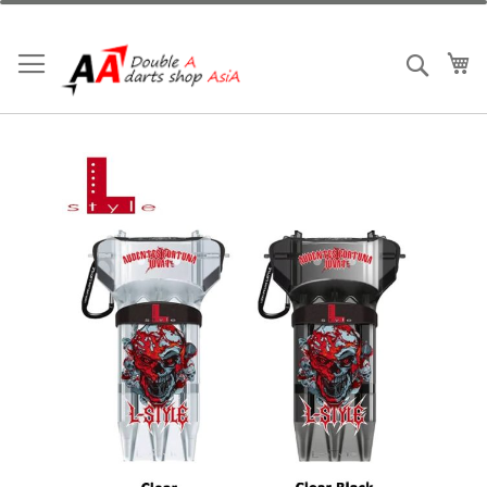
跳
到
內
我
搜索
容
Skip
to
the
end
of
the
images
gallery