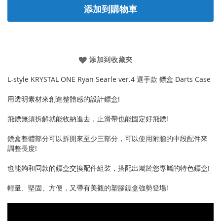
添加到購物車
添加到收藏夾
L-style KRYSTAL ONE Ryan Searle ver.4 選手款 鏢盒 Darts Case
用透明素材來創造整體感的設計鏢盒!
飛鏢無須拆解就能收納進去，止滑帶也能固定好飛鏢!
鏢盒整體部分可以拆開來至少三部分，可以使用附贈的中段配件來
調整長度!
也能夠和同款的鏢盒交換配件組裝，搭配出屬於您專屬的特色鏢盒!
輕量、堅固、方便，又帶有美觀的塑膠鏢盒強勢登場!