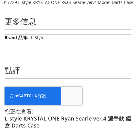
017729 L-style KRYSTAL ONE Ryan Searle ver.4 Model Darts Case
更多信息
更
L-Style
多
信
息
點評
您正在查看:
L-style KRYSTAL ONE Ryan Searle ver.4 選手款 鏢
盒 Darts Case