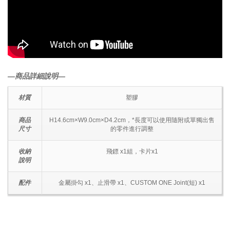
―商品詳細說明―
材質
塑膠
商品
H14.6cm×W9.0cm×D4.2cm，*長度可以使用隨附或單獨出售
尺寸
的零件進行調整
收納
飛鏢 x1組，卡片x1
說明
配件
金屬掛勾 x1、止滑帶 x1、CUSTOM ONE Joint(短) x1