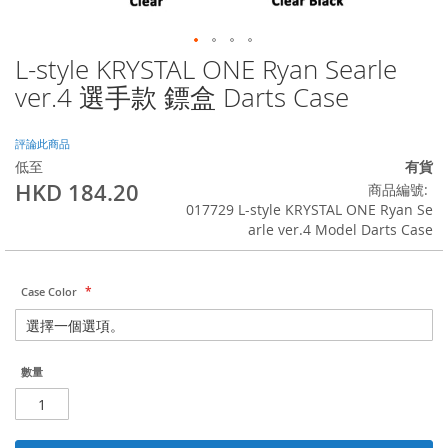
L-style KRYSTAL ONE Ryan Searle
Skip
to
ver.4 選手款 鏢盒 Darts Case
the
beginning
of
評論此商品
the
低至
有貨
images
HKD 184.20
商品編號
gallery
017729 L-style KRYSTAL ONE Ryan Se
arle ver.4 Model Darts Case
Case Color
數量