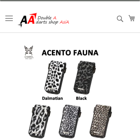
跳
到
內
我
搜索
容
Skip
to
the
end
of
the
images
gallery