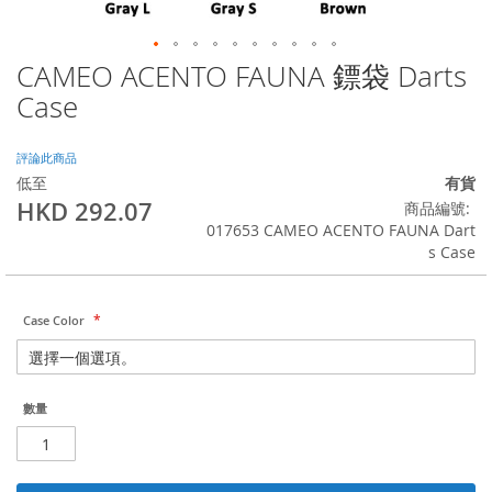
CAMEO ACENTO FAUNA 鏢袋 Darts
Skip
to
Case
the
beginning
of
評論此商品
the
低至
有貨
images
HKD 292.07
商品編號
gallery
017653 CAMEO ACENTO FAUNA Dart
s Case
Case Color
數量