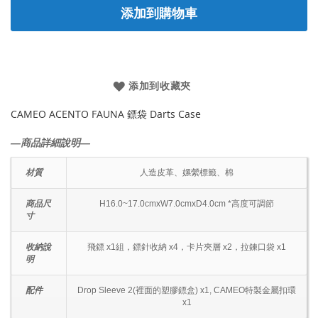
添加到購物車
添加到收藏夾
CAMEO ACENTO FAUNA 鏢袋 Darts Case
―商品詳細說明―
材質
人造皮革、嫘縈標籤、棉
商品尺
H16.0~17.0cmxW7.0cmxD4.0cm *高度可調節
寸
收納說
飛鏢 x1組，鏢針收納 x4，卡片夾層 x2，拉鍊口袋 x1
明
配件
Drop Sleeve 2(裡面的塑膠鏢盒) x1, CAMEO特製金屬扣環
x1