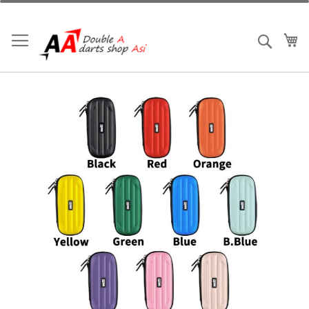
跳
到
內
我
搜索
容
Skip
to
the
end
of
the
images
gallery