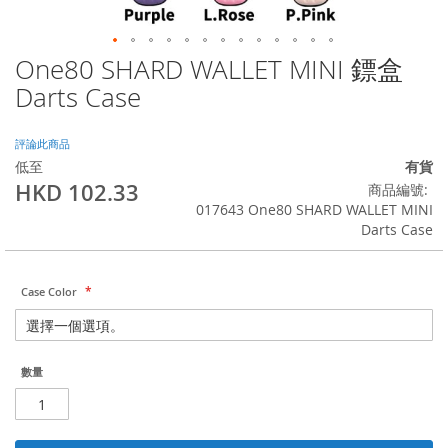
One80 SHARD WALLET MINI 鏢盒
Skip
to
Darts Case
the
beginning
of
評論此商品
the
低至
有貨
images
HKD 102.33
商品編號
gallery
017643 One80 SHARD WALLET MINI
Darts Case
Case Color
數量