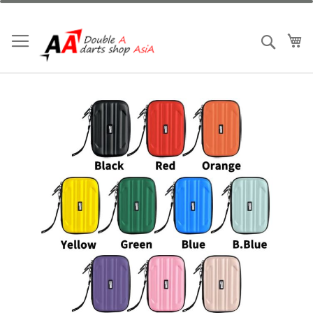
跳
到
內
我
搜索
容
Skip
to
the
end
of
the
images
gallery