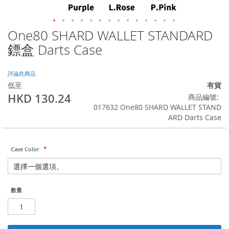
One80 SHARD WALLET STANDARD
Skip
to
鏢盒 Darts Case
the
beginning
of
評論此商品
the
低至
有貨
images
HKD 130.24
商品編號
gallery
017632 One80 SHARD WALLET STAND
ARD Darts Case
Case Color
數量