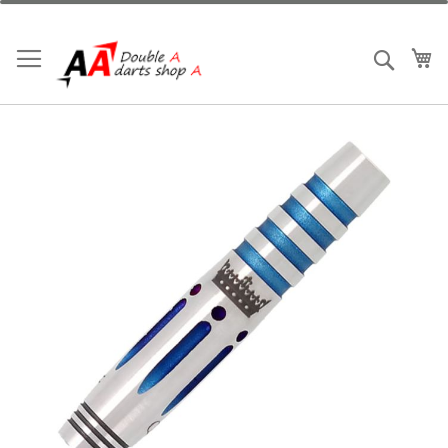
跳
到
內
我
搜索
容
Skip
to
the
end
of
the
images
gallery