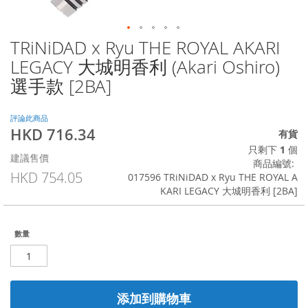
TRiNiDAD x Ryu THE ROYAL AKARI
Skip
to
LEGACY 大城明香利 (Akari Oshiro)
the
選手款 [2BA]
beginning
of
the
評論此商品
images
HKD 716.34
特
有貨
gallery
殊
只剩下
1
個
建議售價
價
商品編號
格
HKD 754.05
017596 TRiNiDAD x Ryu THE ROYAL A
KARI LEGACY 大城明香利 [2BA]
數量
添加到購物車