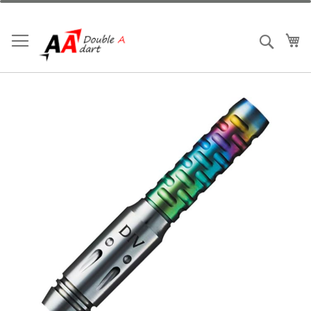
跳
到
內
我
搜索
容
Skip
to
the
end
of
the
images
gallery