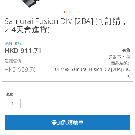
Samurai Fusion DIV [2BA] (可訂購，
Skip
to
2-4天會進貨)
the
beginning
of
評論此商品
HKD 911.71
the
特
有貨
images
殊
只剩下
1
個
建議售價
gallery
價
商品編號
格
HKD 959.70
017488 Samurai Fusion DIV [2BA] (BO
S)
數量
添加到購物車