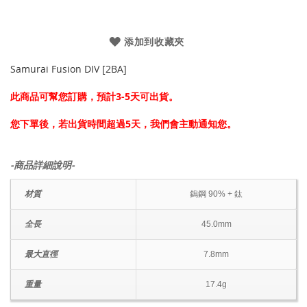
添加到收藏夾
Samurai Fusion DIV [2BA]
此商品可幫您訂購，預計3-5天可出貨。
您下單後，若出貨時間超過5天，我們會主動通知您。
-商品詳細說明-
材質
鎢鋼 90% + 鈦
全長
45.0mm
最大直徑
7.8mm
重量
17.4g