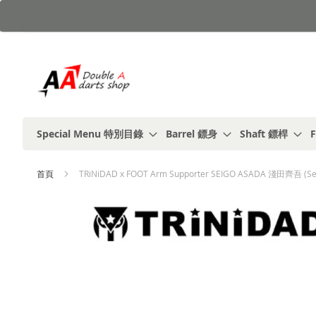
跳
到
內
容
Special Menu 特別目錄
Barrel 鏢身
Shaft 鏢桿
F
首頁
TRiNiDAD x FOOT Arm Supporter SEIGO ASADA 淺田齊吾 (S
Skip
to
the
end
of
the
images
gallery