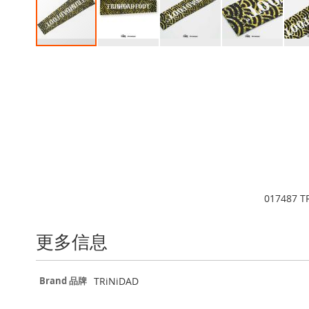
Skip
to
the
beginning
of
the
images
gallery
017487 T
更多信息
更
TRiNiDAD
Brand 品牌
多
信