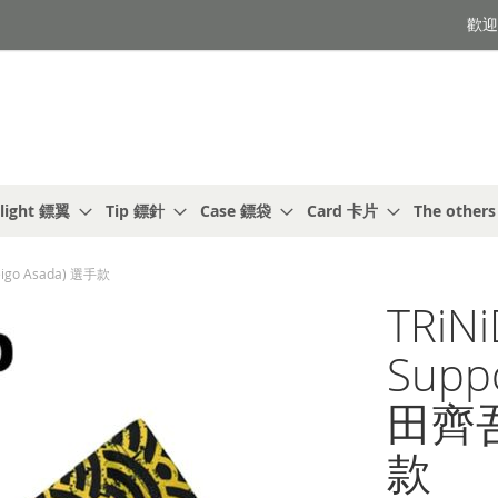
歡迎光
light 鏢翼
Tip 鏢針
Case 鏢袋
Card 卡片
The other
eigo Asada) 選手款
TRiN
Supp
田齊吾 
款