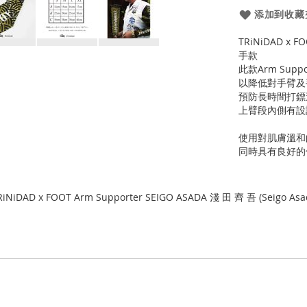
添加到收藏
TRiNiDAD x F
手款
此款Arm Sup
以降低對手臂及
預防長時間打鏢
上臂段內側有設
使用對肌膚溫和
同時具有良好的
RiNiDAD x FOOT Arm Supporter SEIGO ASADA 淺 田 齊 吾 (Seigo Asa