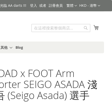
語言
金額
臨 AA darts !!!
登入
註冊會員
繁體
HKD - 港幣
搜索
我的購
搜
索
s 其他
Blog
iDAD x FOOT Arm
orter SEIGO ASADA 淺
(Seigo Asada) 選手