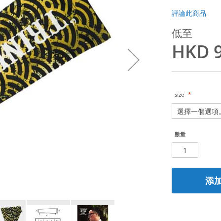
評論此商品
低至
HKD 9
size
數量
添