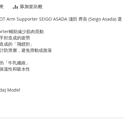
夾
添加並比較
OOT Arm Supporter SEIGO ASADA 淺田 齊吾 (Seigo Asada) 選
porter輔助減少肌肉晃動
手肘造成的疲勞
造成的「飛鏢肘」
計防滑層，避免滑動或脫落
的「牛乳纖維」
保溫性和吸水性
da) Model