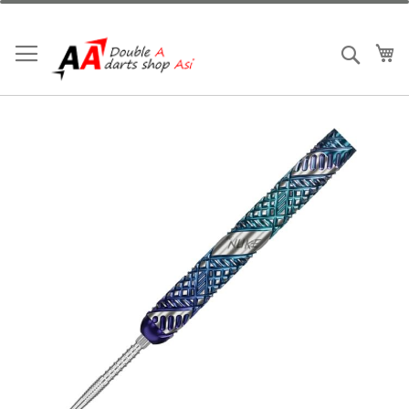
跳
到
內
我
搜索
容
Skip
to
the
end
of
the
images
gallery