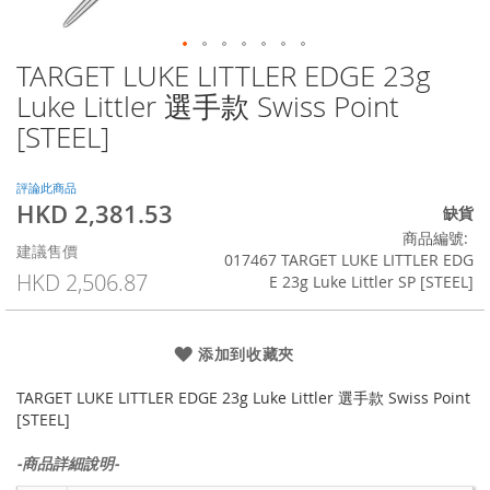
TARGET LUKE LITTLER EDGE 23g
Skip
to
Luke Littler 選手款 Swiss Point
the
[STEEL]
beginning
of
the
評論此商品
images
HKD 2,381.53
特
缺貨
gallery
殊
商品編號
建議售價
價
017467 TARGET LUKE LITTLER EDG
格
HKD 2,506.87
E 23g Luke Littler SP [STEEL]
添加到收藏夾
TARGET LUKE LITTLER EDGE 23g Luke Littler 選手款 Swiss Point
[STEEL]
-商品詳細說明-