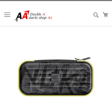
跳
到
內
我
搜索
容
Skip
to
the
end
of
the
images
gallery