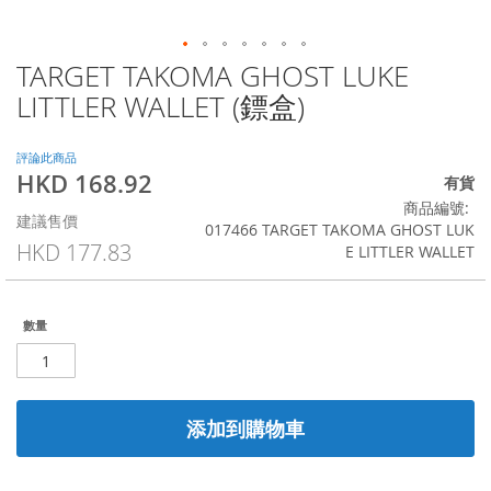
TARGET TAKOMA GHOST LUKE
Skip
to
LITTLER WALLET (鏢盒)
the
beginning
of
評論此商品
HKD 168.92
the
特
有貨
images
殊
商品編號
建議售價
gallery
價
017466 TARGET TAKOMA GHOST LUK
格
HKD 177.83
E LITTLER WALLET
數量
添加到購物車