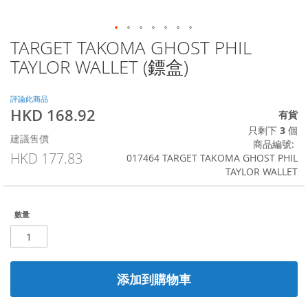
TARGET TAKOMA GHOST PHIL
Skip
to
TAYLOR WALLET (鏢盒)
the
beginning
of
評論此商品
HKD 168.92
the
特
有貨
images
殊
只剩下
3
個
建議售價
gallery
價
商品編號
格
HKD 177.83
017464 TARGET TAKOMA GHOST PHIL
TAYLOR WALLET
數量
添加到購物車