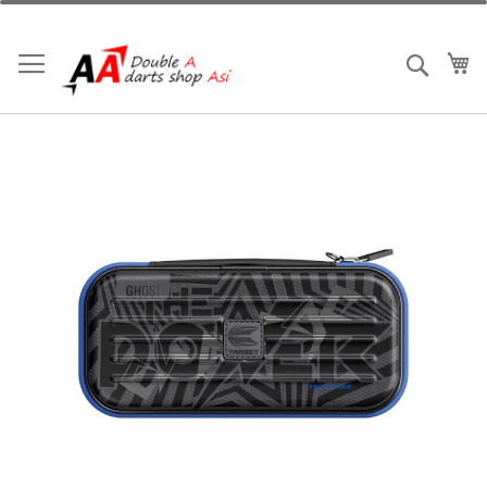
跳
到
內
我
搜索
容
Skip
to
the
end
of
the
images
gallery