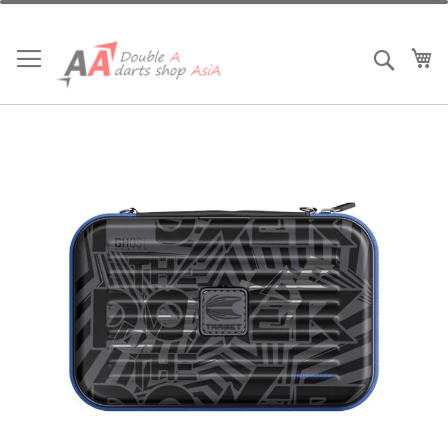
跳
到
內
我
搜索
容
Skip
to
the
end
of
the
images
gallery