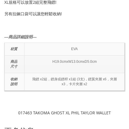
XL規格可以放置2組完整飛鏢!
另有拉鍊口袋可以讓您輕鬆收納!
―商品詳細說明―
材質
EVA
商品
H19.0cmxW13.0cmxD5.0cm
尺寸
收納
飛鏢 x2組，鏢身或鏢桿 x1組 (3支)，鏢翼夾層 x6，夾層
說明
x3，卡片夾層 x2
017463 TAKOMA GHOST XL PHIL TAYLOR WALLET