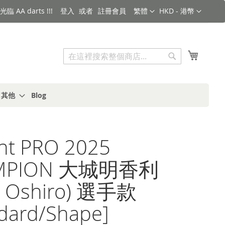
語言
金額
臨 AA darts !!!
登入
註冊會員
繁體
HKD - 港幣
搜索
我的購
搜
索
s 其他
Blog
ght PRO 2025
MPION 大城明香利
ri Oshiro) 選手款
dard/Shape]