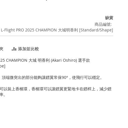
缺貨
商品編號
 L-Flight PRO 2025 CHAMPION 大城明香利 [Standard/Shape]
夾
添加並比較
 2025 CHAMPION 大城 明香利 (Akari Oshiro) 選手款
pe]
翼，頂端微突出的部分能夠讓鏢翼常保90°，使飛行可以穩定。
可以裝上香檳環，香檳環可以讓鏢翼更緊地卡在鏢桿上，減少鏢
率。