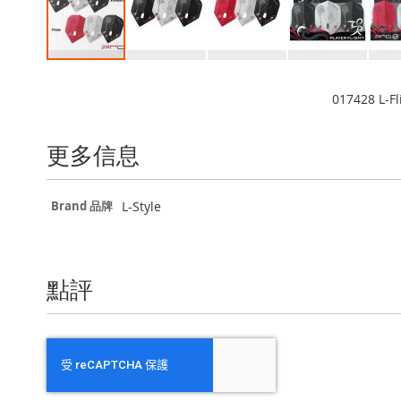
Skip
to
017428 L-F
the
beginning
of
更多信息
the
images
gallery
更
L-Style
Brand 品牌
多
信
息
點評