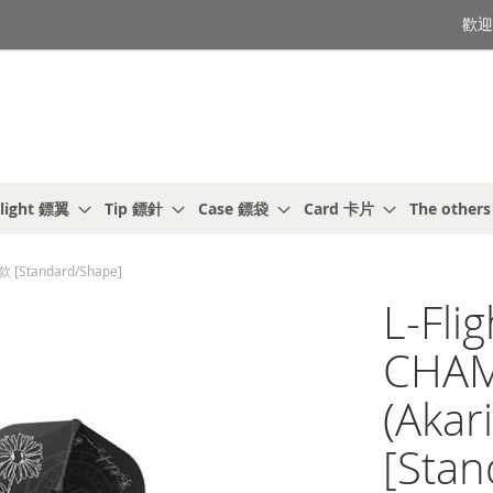
歡迎光
light 鏢翼
Tip 鏢針
Case 鏢袋
Card 卡片
The other
 [Standard/Shape]
L-Fli
CHA
(Aka
[Stan