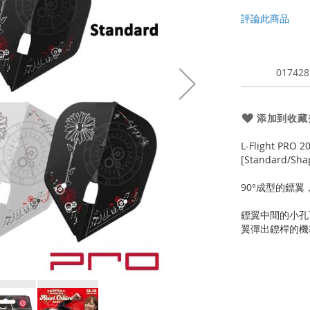
評論此商品
017428
添加到收藏
L-Flight PRO
[Standard/Sha
90°成型的鏢
鏢翼中間的小孔
翼彈出鏢桿的機