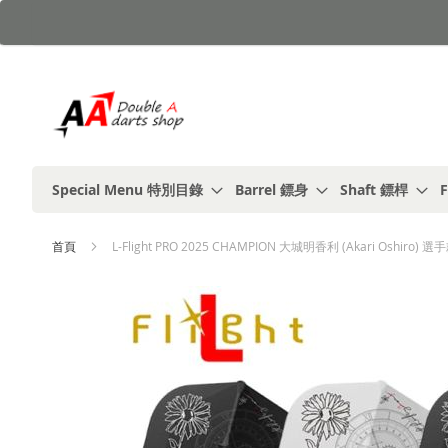
跳
到
內
容
Special Menu 特別目錄
Barrel 鏢身
Shaft 鏢桿
F
首頁
L-Flight PRO 2025 CHAMPION 大城明香利 (Akari Oshiro) 選手款
Skip
to
the
end
of
the
images
gallery