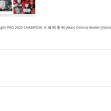
light PRO 2025 CHAMPION 大 城 明 香 利 (Akari Oshiro) Model [Stan