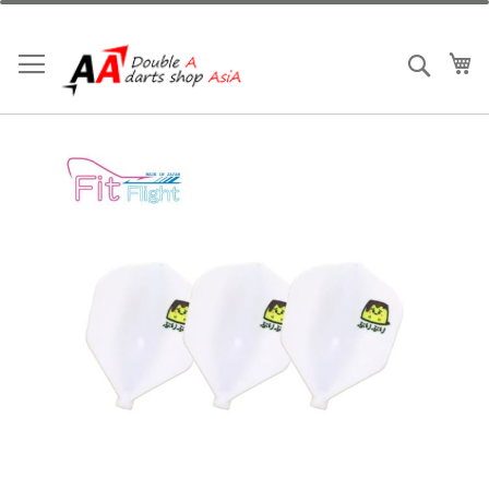
跳
到
內
我
搜索
容
Skip
to
the
end
of
the
images
gallery