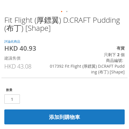
Fit Flight (厚鏢翼) D.CRAFT Pudding
Skip
to
(布丁) [Shape]
the
beginning
of
評論此商品
HKD 40.93
the
特
有貨
images
殊
只剩下
2
個
建議售價
gallery
價
商品編號
格
HKD 43.08
017392 Fit Flight (厚鏢翼) D.CRAFT Pudd
ing (布丁) [Shape]
數量
添加到購物車