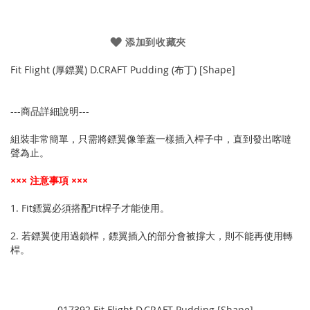
添加到收藏夾
Fit Flight (厚鏢翼) D.CRAFT Pudding (布丁) [Shape]
---商品詳細說明---
組裝非常簡單，只需將鏢翼像筆蓋一樣插入桿子中，直到發出喀噠
聲為止。
××× 注意事項 ×××
1. Fit鏢翼必須搭配Fit桿子才能使用。
2. 若鏢翼使用過鎖桿，鏢翼插入的部分會被撐大，則不能再使用轉
桿。
017392 Fit Flight D.CRAFT Pudding [Shape]