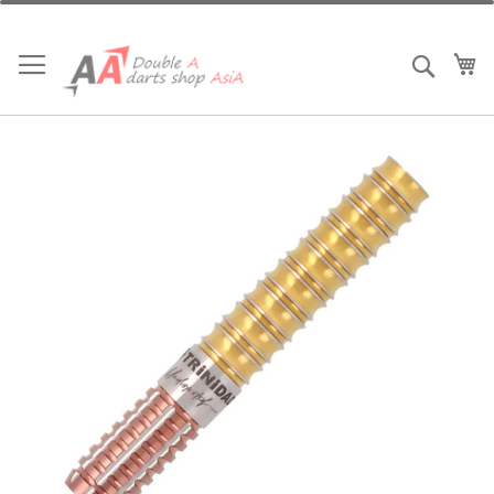
跳
到
內
我
搜索
容
Skip
to
the
end
of
the
images
gallery