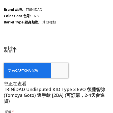
更
TRiNiDAD
多
No
信
其他種類
息
點評
您正在查看:
TRiNiDAD Undisputed KID Type 3 EVO 後藤智弥
(Tomoya Goto) 選手款 [2BA] (可訂購，2-4天會進
貨)
昵稱