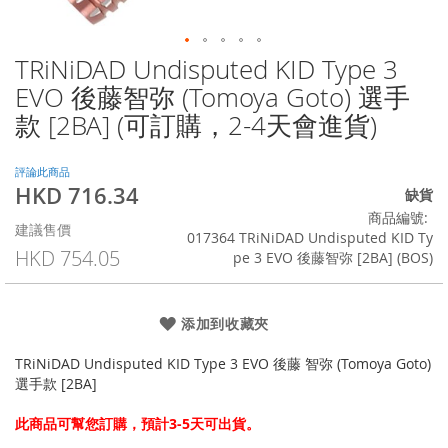
TRiNiDAD Undisputed KID Type 3
Skip
to
EVO 後藤智弥 (Tomoya Goto) 選手
the
款 [2BA] (可訂購，2-4天會進貨)
beginning
of
the
評論此商品
images
HKD 716.34
特
缺貨
gallery
殊
商品編號
建議售價
價
017364 TRiNiDAD Undisputed KID Ty
格
HKD 754.05
pe 3 EVO 後藤智弥 [2BA] (BOS)
添加到收藏夾
TRiNiDAD Undisputed KID Type 3 EVO 後藤 智弥 (Tomoya Goto)
選手款 [2BA]
此商品可幫您訂購，預計3-5天可出貨。