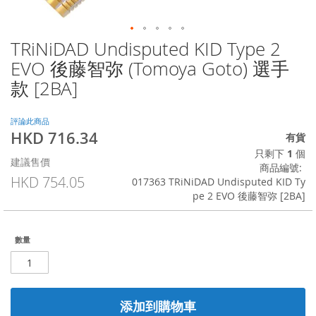
TRiNiDAD Undisputed KID Type 2
Skip
to
EVO 後藤智弥 (Tomoya Goto) 選手
the
款 [2BA]
beginning
of
the
評論此商品
images
HKD 716.34
特
有貨
gallery
殊
只剩下
1
個
建議售價
價
商品編號
格
HKD 754.05
017363 TRiNiDAD Undisputed KID Ty
pe 2 EVO 後藤智弥 [2BA]
數量
添加到購物車