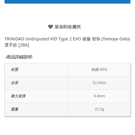
添加到收藏夾
TRiNiDAD Undisputed KID Type 2 EVO 後藤 智弥 (Tomoya Goto)
選手款 [2BA]
-商品詳細說明-
材質
鎢鋼 90%
全長
51.0mm
最大直徑
6.8mm
重量
22.5g