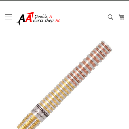
跳
到
內
我
搜索
容
Skip
to
the
end
of
the
images
gallery