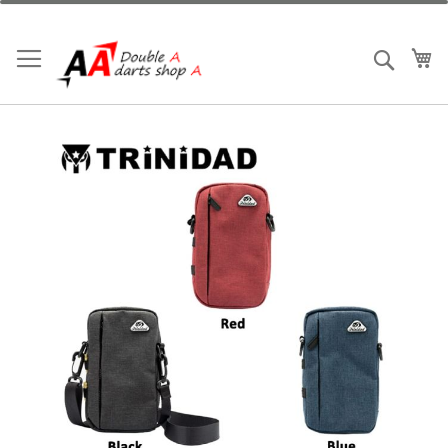
跳
到
內
我
搜索
容
Skip
to
the
end
of
the
images
gallery