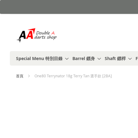
跳
到
內
容
Special Menu 特別目錄
Barrel 鏢身
Shaft 鏢桿
F
首頁
One80 Terrynator 18g Terry Tan 選手款 [2BA]
Skip
to
the
end
of
the
images
gallery