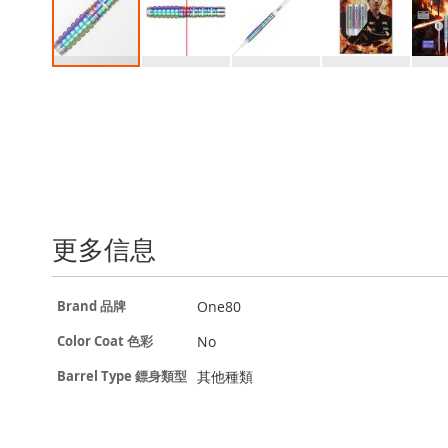
Skip
to
the
beginning
of
the
images
gallery
更多信息
更
One80
Brand 品牌
多
信
No
Color Coat 色彩
息
其他種類
Barrel Type 鏢身類型