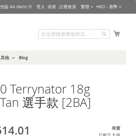
語言
金額
臨 AA darts !!!
登入
註冊會員
繁體
HKD - 港幣
搜索
我的購
搜
索
s 其他
Blog
 Terrynator 18g
y Tan 選手款 [2BA]
14.01
有貨
只剩下
2
個