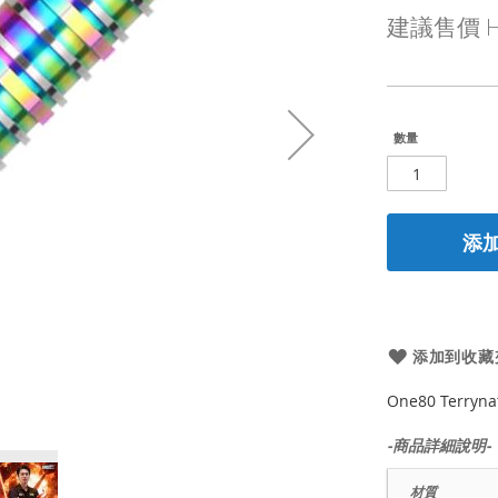
殊
建議售價
H
價
格
數量
添
添加到收藏
One80 Terryna
-商品詳細說明-
材質