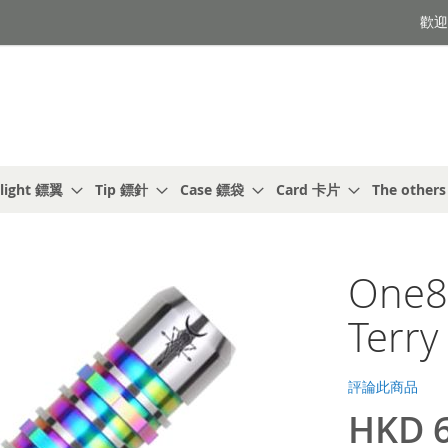
歡迎光
light 鏢翼
Tip 鏢針
Case 鏢袋
Card 卡片
The other
One80
Terr
評論此商品
HKD 6
特