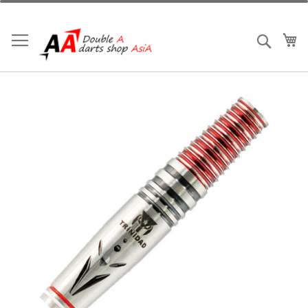
跳
到
內
我
搜索
容
Skip
to
the
end
of
the
images
gallery