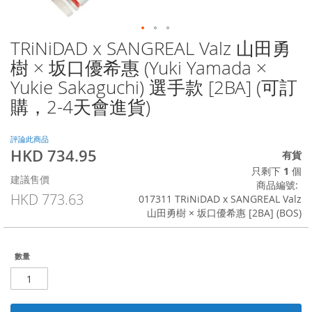
TRiNiDAD x SANGREAL Valz 山田勇
Skip
to
樹 × 坂口優希惠 (Yuki Yamada ×
the
Yukie Sakaguchi) 選手款 [2BA] (可訂
beginning
of
購，2-4天會進貨)
the
images
評論此商品
gallery
HKD 734.95
特
有貨
殊
只剩下
1
個
建議售價
價
商品編號
格
HKD 773.63
017311 TRiNiDAD x SANGREAL Valz
山田勇樹 × 坂口優希惠 [2BA] (BOS)
數量