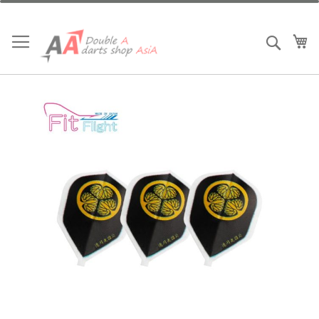
跳
到
內
我
搜索
容
Skip
to
the
end
of
the
images
gallery