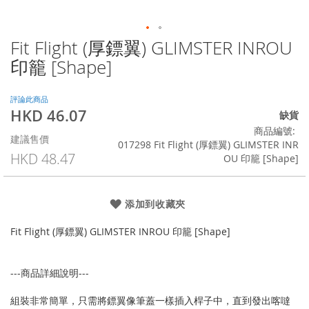
Fit Flight (厚鏢翼) GLIMSTER INROU
Skip
to
印籠 [Shape]
the
beginning
of
評論此商品
HKD 46.07
the
特
缺貨
images
殊
商品編號
建議售價
gallery
價
017298 Fit Flight (厚鏢翼) GLIMSTER INR
格
HKD 48.47
OU 印籠 [Shape]
添加到收藏夾
Fit Flight (厚鏢翼) GLIMSTER INROU 印籠 [Shape]
---商品詳細說明---
組裝非常簡單，只需將鏢翼像筆蓋一樣插入桿子中，直到發出喀噠