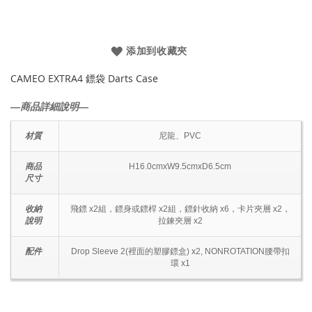
添加到收藏夾
CAMEO EXTRA4 鏢袋 Darts Case
―商品詳細說明―
材質
尼龍、PVC
商品
H16.0cmxW9.5cmxD6.5cm
尺寸
收納
飛鏢 x2組，鏢身或鏢桿 x2組，鏢針收納 x6，卡片夾層 x2，
說明
拉鍊夾層 x2
配件
Drop Sleeve 2(裡面的塑膠鏢盒) x2, NONROTATION腰帶扣
環 x1