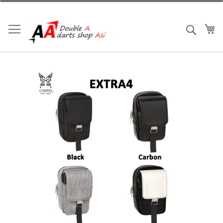
跳
到
內
我
搜索
容
Skip
to
the
end
of
the
images
gallery