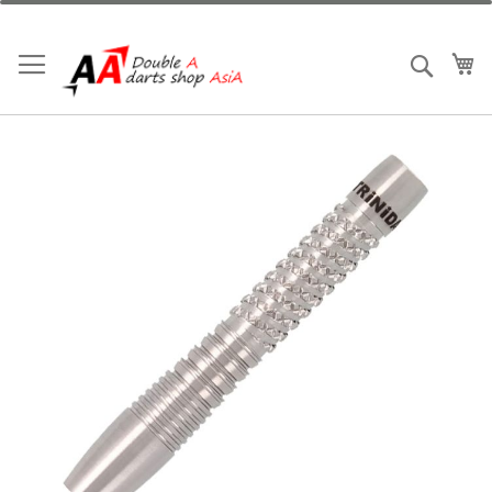
跳
到
內
我
搜索
容
Skip
to
the
end
of
the
images
gallery