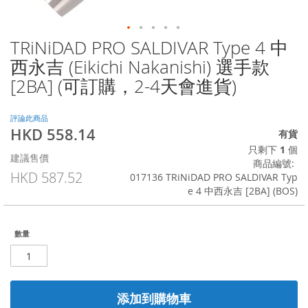
TRiNiDAD PRO SALDIVAR Type 4 中
Skip
to
西永吉 (Eikichi Nakanishi) 選手款
the
[2BA] (可訂購，2-4天會進貨)
beginning
of
the
評論此商品
images
HKD 558.14
特
有貨
gallery
殊
只剩下
1
個
建議售價
價
商品編號
格
HKD 587.52
017136 TRiNiDAD PRO SALDIVAR Typ
e 4 中西永吉 [2BA] (BOS)
數量
添加到購物車