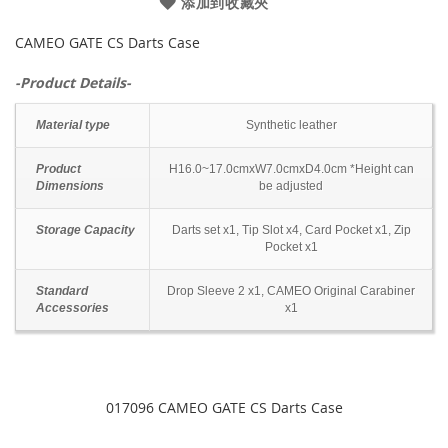
添加到收藏夾
CAMEO GATE CS Darts Case
-Product Details-
Material type
Synthetic leather
Product
H16.0~17.0cmxW7.0cmxD4.0cm *Height can
Dimensions
be adjusted
Storage Capacity
Darts set x1, Tip Slot x4, Card Pocket x1, Zip
Pocket x1
Standard
Drop Sleeve 2 x1, CAMEO Original Carabiner
Accessories
x1
017096 CAMEO GATE CS Darts Case