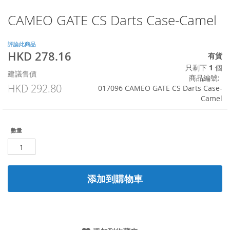
CAMEO GATE CS Darts Case-Camel
Skip
to
the
評論此商品
beginning
HKD 278.16
特
有貨
of
殊
只剩下
1
個
the
建議售價
價
商品編號
images
格
HKD 292.80
017096 CAMEO GATE CS Darts Case-
gallery
Camel
數量
添加到購物車