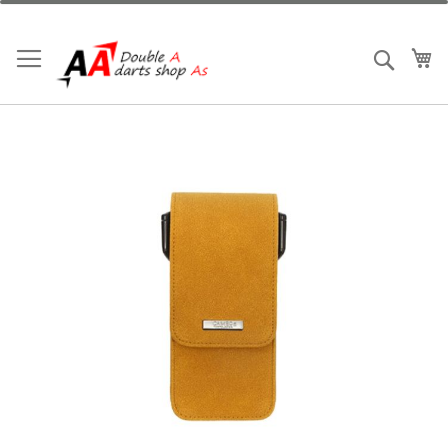
跳
到
內
我
搜索
容
Skip
to
the
end
of
the
images
gallery