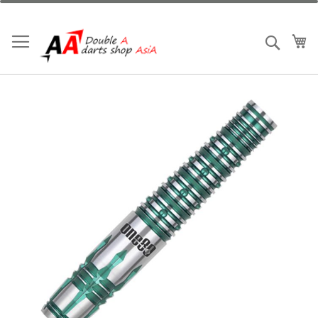
跳
到
內
我
搜索
容
Skip
to
the
end
of
the
images
gallery