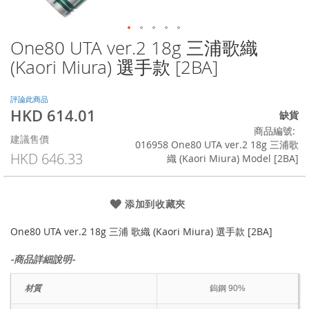
One80 UTA ver.2 18g 三浦歌織
Skip
to
(Kaori Miura) 選手款 [2BA]
the
beginning
of
評論此商品
HKD 614.01
the
特
缺貨
images
殊
商品編號
建議售價
gallery
價
016958 One80 UTA ver.2 18g 三浦歌
格
HKD 646.33
織 (Kaori Miura) Model [2BA]
添加到收藏夾
One80 UTA ver.2 18g 三浦 歌織 (Kaori Miura) 選手款 [2BA]
-商品詳細說明-
材質
鎢鋼 90%