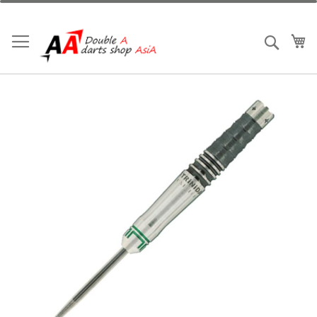
跳
到
內
我
搜索
容
Skip
to
the
end
of
the
images
gallery