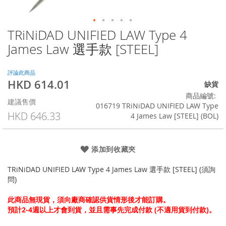
TRiNiDAD UNIFIED LAW Type 4
Skip
to
James Law 選手款 [STEEL]
the
beginning
of
評論此商品
HKD 614.01
the
特
缺貨
images
殊
商品編號
建議售價
gallery
價
016719 TRiNiDAD UNIFIED LAW Type
格
HKD 646.33
4 James Law [STEEL] (BOL)
添加到收藏夾
TRiNiDAD UNIFIED LAW Type 4 James Law 選手款 [STEEL] (須詢
問)
此商品無現貨，須向廠商確認供貨情形後才能訂購。
預計2-4週以上才會到貨，並且需事先完成付款 (不適用貨到付款)。