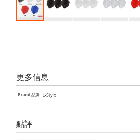
Skip
to
the
beginning
of
the
images
gallery
更多信息
更
L-Style
Brand 品牌
多
信
息
點評