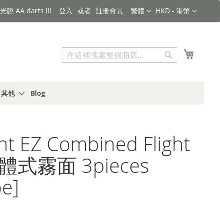
語言
金額
臨 AA darts !!!
登入
註冊會員
繁體
HKD - 港幣
搜索
我的購
搜
索
s 其他
Blog
ght EZ Combined Flight
一體式霧面 3pieces
e]