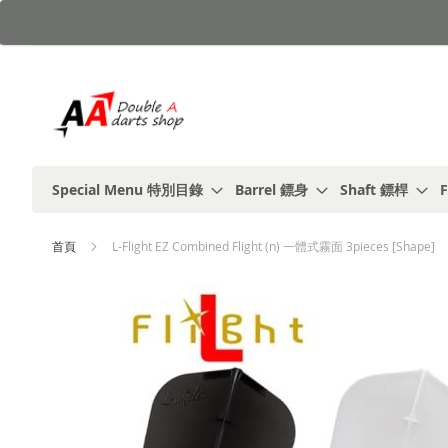
跳
到
內
容
Special Menu 特別目錄
Barrel 鏢身
Shaft 鏢桿
F
首頁
L-Flight EZ Combined Flight (n) 一體式霧面 3pieces [Shape]
Skip
to
the
end
of
the
images
gallery