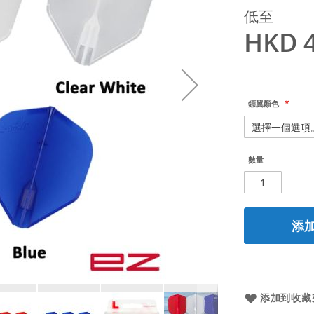
低至
HKD 4
鏢翼顏色
數量
添
添加到收藏