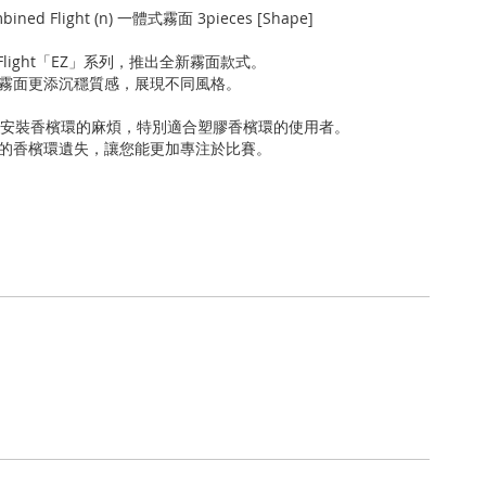
ombined Flight (n) 一體式霧面 3pieces [Shape]
Flight「EZ」系列，推出全新霧面款式。
霧面更添沉穩質感，展現不同風格。
去安裝香檳環的麻煩，特別適合塑膠香檳環的使用者。
的香檳環遺失，讓您能更加專注於比賽。