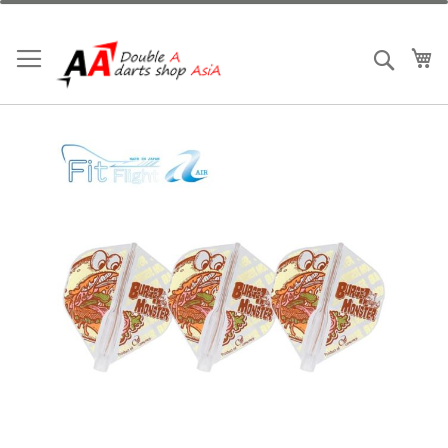
跳
到
內
我
搜索
容
Skip
to
the
end
of
the
images
gallery