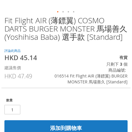
Fit Flight AIR (薄鏢翼) COSMO
Skip
to
DARTS BURGER MONSTER 馬場善久
the
(Yoshihisa Baba) 選手款 [Standard]
beginning
of
the
評論此商品
images
HKD 45.14
特
有貨
gallery
殊
只剩下
3
個
建議售價
價
商品編號
格
HKD 47.49
016514 Fit Flight AIR (薄鏢翼) BURGER
MONSTER 馬場善久 [Standard]
數量
添加到購物車