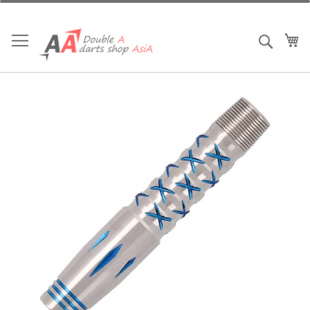
跳
到
內
我
搜索
容
Skip
to
the
end
of
the
images
gallery