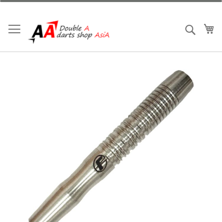
跳
到
內
我
搜索
容
Skip
to
the
end
of
the
images
gallery