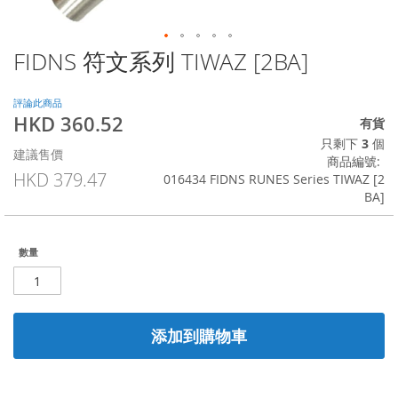
FIDNS 符文系列 TIWAZ [2BA]
Skip
to
the
評論此商品
beginning
HKD 360.52
特
有貨
of
殊
只剩下
3
個
the
建議售價
價
商品編號
images
格
HKD 379.47
016434 FIDNS RUNES Series TIWAZ [2
gallery
BA]
數量
添加到購物車