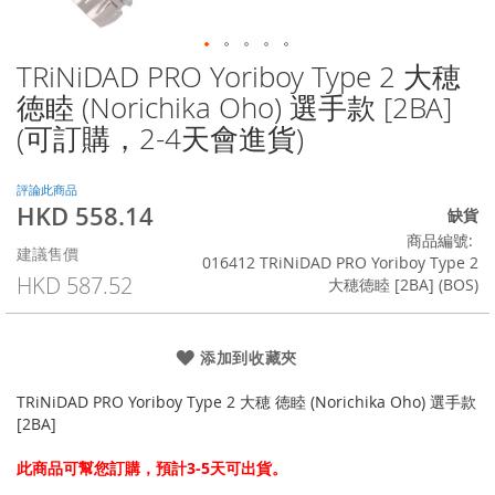
TRiNiDAD PRO Yoriboy Type 2 大穂
Skip
to
徳睦 (Norichika Oho) 選手款 [2BA]
the
(可訂購，2-4天會進貨)
beginning
of
the
評論此商品
images
HKD 558.14
特
缺貨
gallery
殊
商品編號
建議售價
價
016412 TRiNiDAD PRO Yoriboy Type 2
格
HKD 587.52
大穂徳睦 [2BA] (BOS)
添加到收藏夾
TRiNiDAD PRO Yoriboy Type 2 大穂 徳睦 (Norichika Oho) 選手款
[2BA]
此商品可幫您訂購，預計3-5天可出貨。