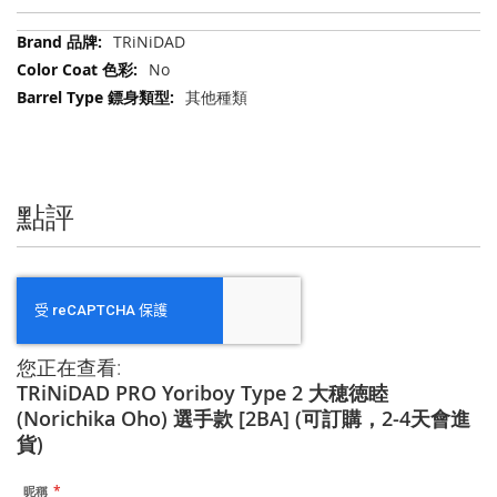
更
TRiNiDAD
多
No
信
其他種類
息
點評
您正在查看:
TRiNiDAD PRO Yoriboy Type 2 大穂徳睦
(Norichika Oho) 選手款 [2BA] (可訂購，2-4天會進
貨)
昵稱