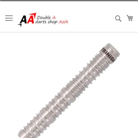
跳
到
內
我
搜索
容
Skip
to
the
end
of
the
images
gallery