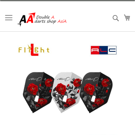
跳
到
內
我
搜索
容
Skip
to
the
end
of
the
images
gallery