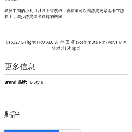
鏢翼中間的小孔可以裝上香檳環，香檳環可以讓鏢翼更緊地卡在鏢
桿上，減少鏢翼彈出鏢桿的機率。
016327 L-Flight PRO ALC 吉 牟 田 凜 (Yoshimuta Rin) ver.1 MIX
Model [Shape]
更多信息
更
L-Style
多
信
息
點評