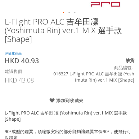
L-Flight PRO ALC 吉牟田凜
Skip
to
(Yoshimuta Rin) ver.1 MIX 選手款
the
[Shape]
beginning
of
the
評論此商品
images
HKD 40.93
特
缺貨
gallery
殊
商品編號
建議售價
價
016327 L-Flight PRO ALC 吉牟田凜 (Yosh
格
HKD 43.08
imuta Rin) ver.1 MIX [Shape]
添加到收藏夾
L-Flight PRO ALC 吉牟田 凜 (Yoshimuta Rin) ver.1 MIX 選手款
[Shape]
90°成型的鏢翼，頂端微突出的部分能夠讓鏢翼常保90°，使飛行可
以穩定。